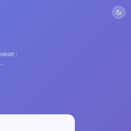
droit :
..