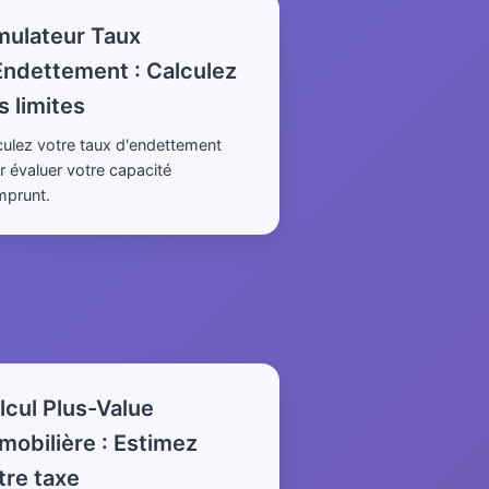
mulateur Taux
Endettement : Calculez
s limites
culez votre taux d'endettement
r évaluer votre capacité
mprunt.
lcul Plus-Value
mobilière : Estimez
tre taxe