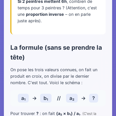
Si 2 peintres mettent 6h
, combien de
temps pour 3 peintres ? (Attention, c'est
une
proportion inverse
– on en parle
juste après).
La formule (sans se prendre la
tête)
On pose les trois valeurs connues, on fait un
produit en croix, on divise par le dernier
nombre. C'est tout. Voici le schéma :
a₁
→
b₁
//
a₂
→
?
Pour trouver
?
: on fait
(a₂ × b₁) / a₁
.
(C'est la