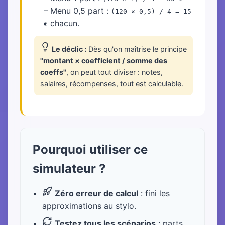
– Menu 0,5 part :
(120 × 0,5) / 4 = 15
chacun.
€
Le déclic :
Dès qu'on maîtrise le principe
"montant × coefficient / somme des
coeffs"
, on peut tout diviser : notes,
salaires, récompenses, tout est calculable.
Pourquoi utiliser ce
simulateur ?
Zéro erreur de calcul
: fini les
approximations au stylo.
Testez tous les scénarios
: parts