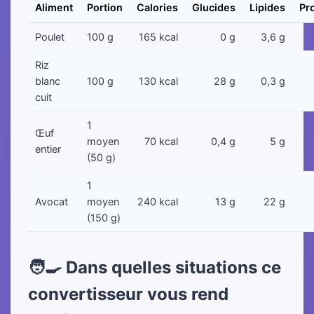
Aliment
Portion
Calories
Glucides
Lipides
Pr
Poulet
100 g
165 kcal
0 g
3,6 g
Riz
blanc
100 g
130 kcal
28 g
0,3 g
cuit
1
Œuf
moyen
70 kcal
0,4 g
5 g
entier
(50 g)
1
Avocat
moyen
240 kcal
13 g
22 g
(150 g)
🧑‍🍳 Dans quelles situations ce
convertisseur vous rend