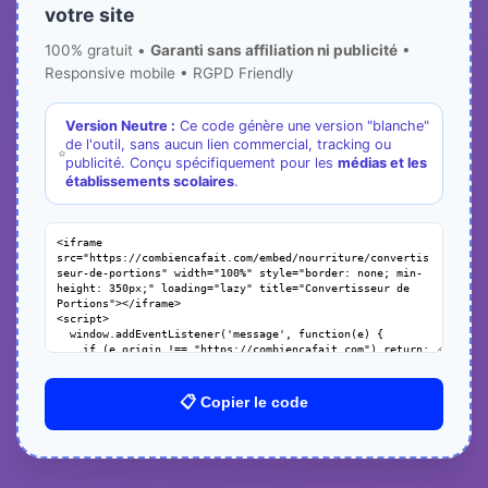
votre site
100% gratuit •
Garanti sans affiliation ni publicité
•
Responsive mobile • RGPD Friendly
Version Neutre :
Ce code génère une version "blanche"
de l'outil, sans aucun lien commercial, tracking ou
publicité. Conçu spécifiquement pour les
médias et les
établissements scolaires
.
📋 Copier le code