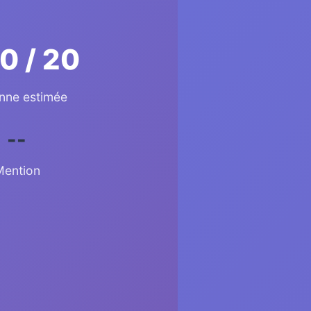
0 / 20
ne estimée
--
Mention