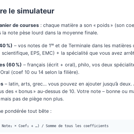
re le simulateur
anier de courses
: chaque matière a son « poids » (son coeff
s la note pèse lourd dans la moyenne finale.
(40 %)
– vos notes de 1ʳᵉ et de Terminale dans les matière
scientifique, EPS, EMC) + la spécialité que vous avez arrêté
es (60 %)
– français (écrit + oral), philo, vos deux spéciali
Oral (coef 10 ou 14 selon la filière).
es
– latin, arts, grec… vous pouvez en ajouter jusqu’à deux.
us des « bonus » au-dessus de 10. Votre note – bonne ou ma
 mais pas de piège non plus.
 pondérée tout bête :
 Note₂ × Coef₂ + …) / Somme de tous les coefficients