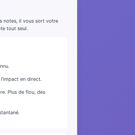
 notes, il vous sort votre
te tout seul.
onnu.
 l’impact en direct.
e. Plus de flou, des
stantané.