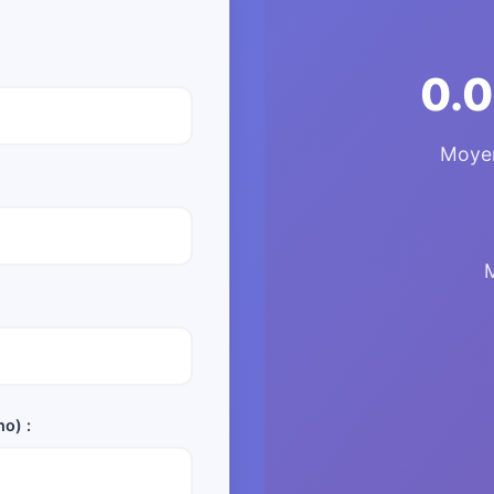
0.0
Moyen
no) :