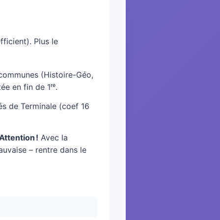
icient). Plus le
s communes (Histoire-Géo,
e en fin de 1ʳᵉ.
tés de Terminale (coef 16
Attention !
Avec la
uvaise – rentre dans le