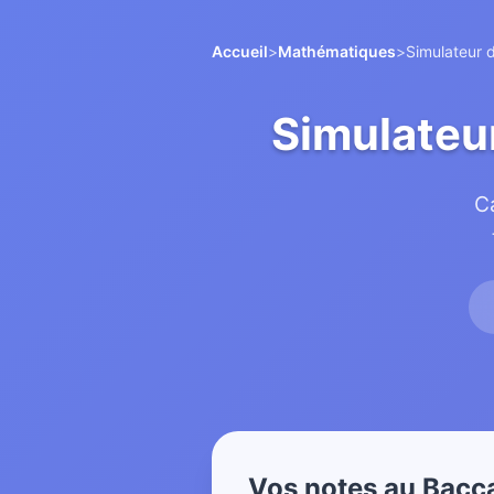
Accueil
>
Mathématiques
>
Simulateur 
Simulateu
Ca
Vos notes au Bacc