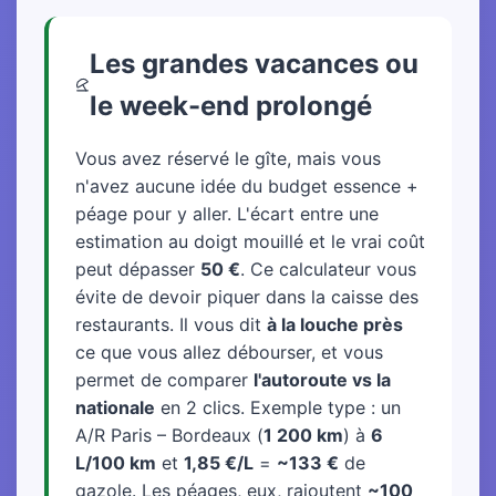
Les grandes vacances ou
le week-end prolongé
Vous avez réservé le gîte, mais vous
n'avez aucune idée du budget essence +
péage pour y aller. L'écart entre une
estimation au doigt mouillé et le vrai coût
peut dépasser
50 €
. Ce calculateur vous
évite de devoir piquer dans la caisse des
restaurants. Il vous dit
à la louche près
ce que vous allez débourser, et vous
permet de comparer
l'autoroute vs la
nationale
en 2 clics. Exemple type : un
A/R Paris – Bordeaux (
1 200 km
) à
6
L/100 km
et
1,85 €/L
=
~133 €
de
gazole. Les péages, eux, rajoutent
~100