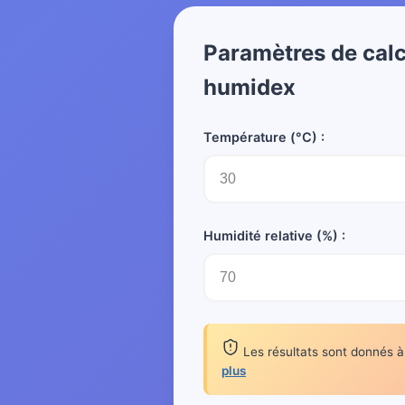
Paramètres de calcu
humidex
Température (°C) :
Humidité relative (%) :
Les résultats sont donnés à t
plus