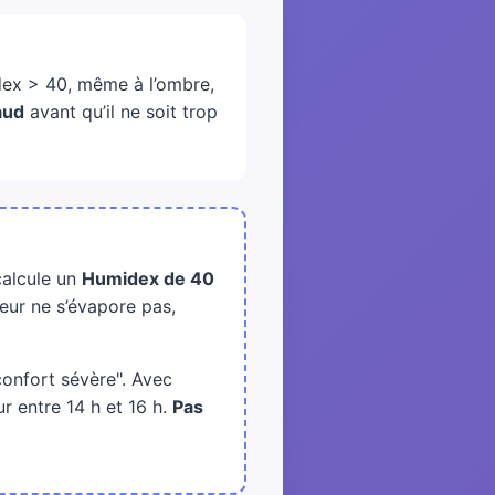
dex > 40, même à l’ombre,
aud
avant qu’il ne soit trop
 calcule un
Humidex de 40
ueur ne s’évapore pas,
confort sévère". Avec
ur entre 14 h et 16 h.
Pas