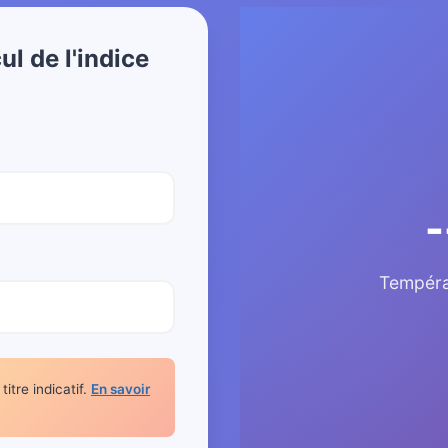
l de l'indice
-
Tempéra
itre indicatif.
En savoir