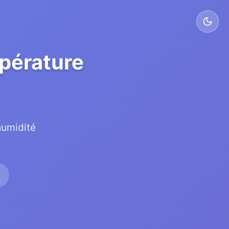
mpérature
humidité