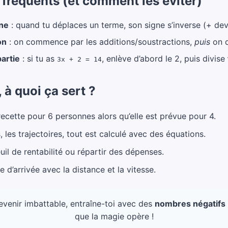
 fréquents (et comment les éviter)
gne
: quand tu déplaces un terme, son signe s’inverse (+ devi
on
: on commence par les additions/soustractions,
puis
on d
artie
: si tu as
, enlève d’abord le 2, puis divise
3x + 2 = 14
, à quoi ça sert ?
ecette pour 6 personnes alors qu’elle est prévue pour 4.
, les trajectoires, tout est calculé avec des équations.
euil de rentabilité ou répartir des dépenses.
e d’arrivée avec la distance et la vitesse.
venir imbattable, entraîne-toi avec des
nombres négatifs
que la magie opère !