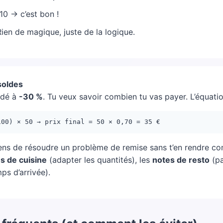
10 → c’est bon !
Rien de magique, juste de la logique.
 soldes
ldé à
-30 %
. Tu veux savoir combien tu vas payer. L’équatio
100) × 50 → prix final = 50 × 0,70 = 35 €
iens de résoudre un problème de remise sans t’en rendre c
s de cuisine
(adapter les quantités), les
notes de resto
(pa
ps d’arrivée).