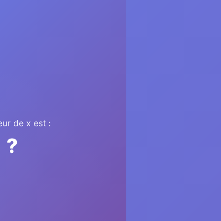
eur de x est :
?