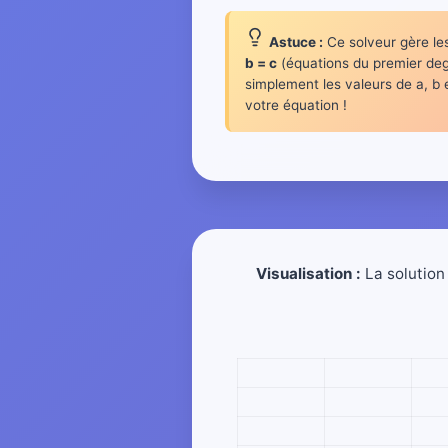
Astuce :
Ce solveur gère le
b = c
(équations du premier deg
simplement les valeurs de a, b
votre équation !
Visualisation :
La solution 