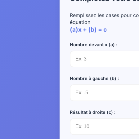
Remplissez les cases pour co
équation
(a)x + (b) = c
Nombre devant x (a) :
Nombre à gauche (b) :
Résultat à droite (c) :