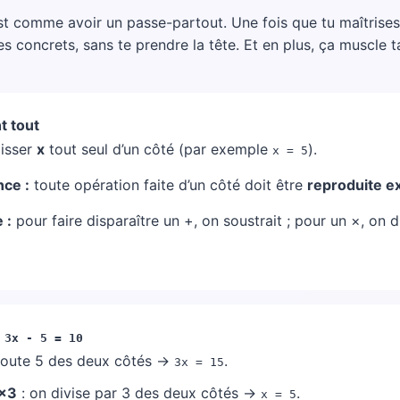
est comme avoir un passe-partout. Une fois que tu maîtrise
 concrets, sans te prendre la tête. Et en plus, ça muscle t
t tout
isser
x
tout seul d’un côté (par exemple
).
x = 5
nce :
toute opération faite d’un côté doit être
reproduite e
 :
pour faire disparaître un +, on soustrait ; pour un ×, on d
:
3x - 5 = 10
joute 5 des deux côtés →
.
3x = 15
 ×3
: on divise par 3 des deux côtés →
.
x = 5