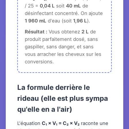
/ 25 =
0,04 L
soit
40 mL
de
désinfectant concentré. On ajoute
1 960 mL
d'eau (soit
1,96 L
).
Résultat :
Vous obtenez
2 L
de
produit parfaitement dosé, sans
gaspiller, sans danger, et sans
vous arracher les cheveux sur les
conversions.
La formule derrière le
rideau (elle est plus sympa
qu'elle en a l'air)
L'équation
C₁ × V₁ = C₂ × V₂
raconte une