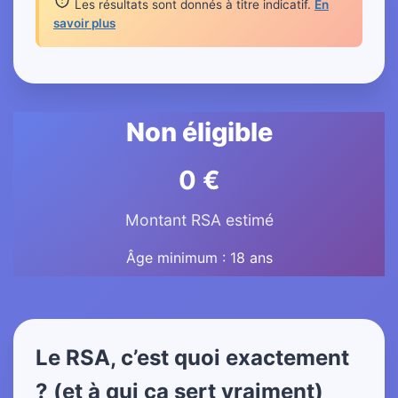
Les résultats sont donnés à titre indicatif.
En
savoir plus
Non éligible
0 €
Montant RSA estimé
Âge minimum : 18 ans
Le RSA, c’est quoi exactement
? (et à qui ça sert vraiment)