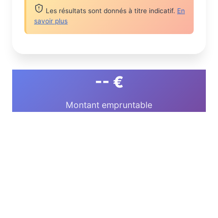
Les résultats sont donnés à titre indicatif.
En
savoir plus
-- €
Montant empruntable