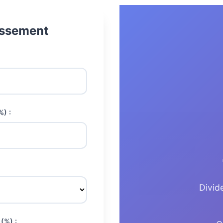
issement
) :
Divid
(%) :