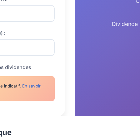
C
Dividende 
) :
es dividendes
e indicatif.
En savoir
ique