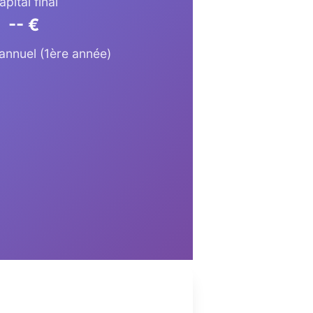
apital final
-- €
annuel (1ère année)