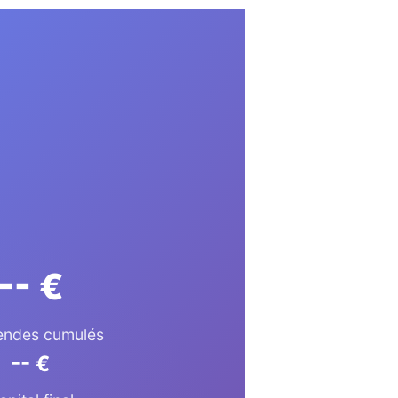
-- €
endes cumulés
-- €